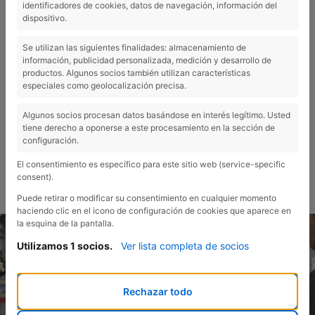
identificadores de cookies, datos de navegación, información del
AMB LA GARANTIA D'ÒPTIMBIKE
dispositivo.
Se utilizan las siguientes finalidades: almacenamiento de
información, publicidad personalizada, medición y desarrollo de
productos. Algunos socios también utilizan características
especiales como geolocalización precisa.
Algunos socios procesan datos basándose en interés legítimo. Usted
tiene derecho a oponerse a este procesamiento en la sección de
Mantingues la teva bicicleta en perfecte estat amb el nostre servei
configuración.
de manteniment integral a Figueres, que garanteix la seva
El consentimiento es específico para este sitio web (service-specific
durabilitat, eficiència i màxim rendiment en cada sortida.
consent).
Puede retirar o modificar su consentimiento en cualquier momento
haciendo clic en el icono de configuración de cookies que aparece en
la esquina de la pantalla.
Utilizamos 1 socios.
Ver lista completa de socios
Rechazar todo