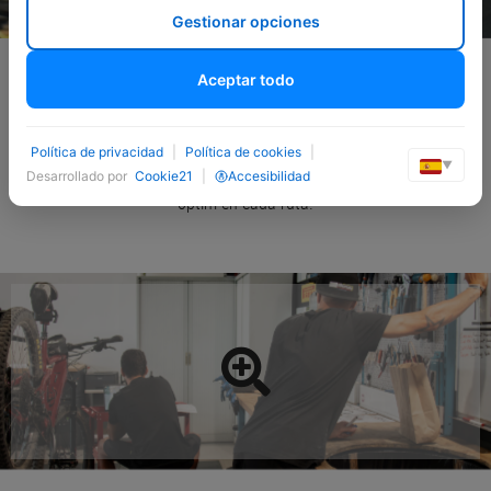
Gestionar opciones
Aceptar todo
Política de privacidad
|
Política de cookies
|
A Òptimbike oferim un servei professional de reparació per a tot
▼
Desarrollado por
Cookie21
|
Accesibilidad
tipus de bicicletes, garantint seguretat, durabilitat i rendiment
òptim en cada ruta.