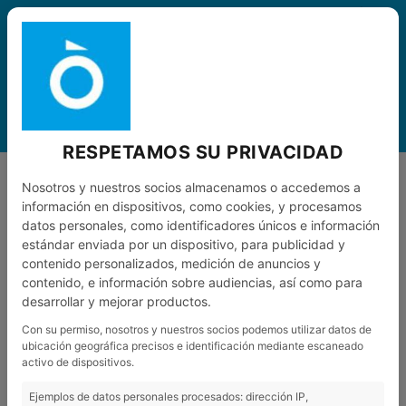
ESP
0
MENÚ
RESPETAMOS SU PRIVACIDAD
CONDICIONES DE USO
Nosotros y nuestros socios almacenamos o accedemos a
información en dispositivos, como cookies, y procesamos
CONDICIONES DE USO
datos personales, como identificadores únicos e información
estándar enviada por un dispositivo, para publicidad y
contenido personalizados, medición de anuncios y
contenido, e información sobre audiencias, así como para
desarrollar y mejorar productos.
El acceso y uso del sitio web
www.optimbike.com
se rige
por las presentes condiciones de uso, así como por las
Con su permiso, nosotros y nuestros socios podemos utilizar datos de
ubicación geográfica precisos e identificación mediante escaneado
leyes y/o normativas aplicables al respecto. Por tanto, el
activo de dispositivos.
acceso a este sitio web implica la aceptación íntegra de
éstas condiciones de uso por parte del usuario. INTER
Ejemplos de datos personales procesados: dirección IP,