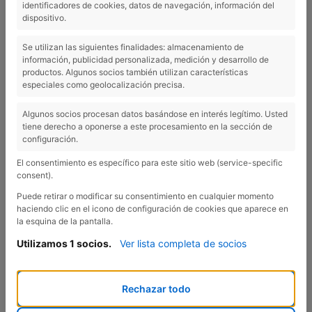
identificadores de cookies, datos de navegación, información del
EMPORDÀ, S.L., se reserva el derecho de modificar y/o
dispositivo.
actualizar sin previo aviso las presentes condiciones de
uso, así como los datos publicados en el sitio web. Todas
Se utilizan las siguientes finalidades: almacenamiento de
estas modificaciones se aplicarán al usuario cada vez que
información, publicidad personalizada, medición y desarrollo de
productos. Algunos socios también utilizan características
se conecte al sitio web.
especiales como geolocalización precisa.
La utilización de esta publicación digital implica la
Algunos socios procesan datos basándose en interés legítimo. Usted
aceptación de las siguientes condiciones de uso:
tiene derecho a oponerse a este procesamiento en la sección de
configuración.
La publicación digital de INTER EMPORDÀ, S.L., tiene
como objetivo facilitar a nuestros clientes y al público en
El consentimiento es específico para este sitio web (service-specific
consent).
general, la información relativa a la empresa y a los
productos y servicios que se ofrecen.
Puede retirar o modificar su consentimiento en cualquier momento
haciendo clic en el icono de configuración de cookies que aparece en
la esquina de la pantalla.
INTER EMPORDÀ, S.L., no se compromete a la
actualización inmediata de la información contenida en la
Utilizamos 1 socios.
Ver lista completa de socios
publicación digital.
INTER EMPORDÀ, S.L., no asume ninguna responsabilidad
Rechazar todo
derivada de los contenidos que tengan terceras partes en