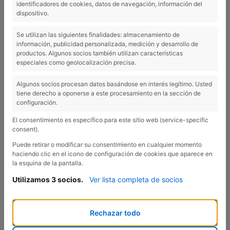
identificadores de cookies, datos de navegación, información del
dispositivo.
Se utilizan las siguientes finalidades: almacenamiento de
información, publicidad personalizada, medición y desarrollo de
productos. Algunos socios también utilizan características
especiales como geolocalización precisa.
Algunos socios procesan datos basándose en interés legítimo. Usted
tiene derecho a oponerse a este procesamiento en la sección de
KTM REVELATOR ALTO PRO
configuración.
El consentimiento es específico para este sitio web (service-specific
REF.: BICCARR02
consent).
Puede retirar o modificar su consentimiento en cualquier momento
haciendo clic en el icono de configuración de cookies que aparece en
la esquina de la pantalla.
Utilizamos 3 socios.
Ver lista completa de socios
Rechazar todo
Con la KTM RELEVATOR ALTO PRO deja el valle atrás. Gracias a los