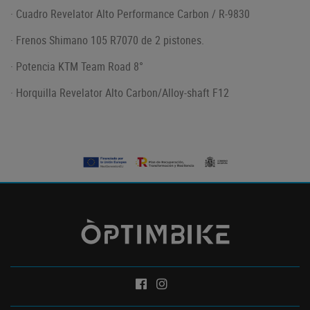
· Cuadro Revelator Alto Performance Carbon / R-9830
· Frenos Shimano 105 R7070 de 2 pistones.
· Potencia KTM Team Road 8°
· Horquilla
Revelator Alto Carbon/Alloy-shaft F12