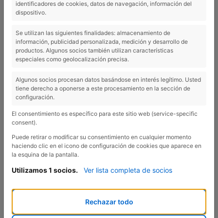
y podrá reservarse para cuando tenga que hacer tramos a pie.
identificadores de cookies, datos de navegación, información del
dispositivo.
La bicicleta de triatlón es una bicicleta muy específica.
Se utilizan las siguientes finalidades: almacenamiento de
información, publicidad personalizada, medición y desarrollo de
productos. Algunos socios también utilizan características
especiales como geolocalización precisa.
Algunos socios procesan datos basándose en interés legítimo. Usted
tiene derecho a oponerse a este procesamiento en la sección de
configuración.
El consentimiento es específico para este sitio web (service-specific
consent).
Puede retirar o modificar su consentimiento en cualquier momento
haciendo clic en el icono de configuración de cookies que aparece en
la esquina de la pantalla.
Utilizamos 1 socios.
Ver lista completa de socios
Rechazar todo