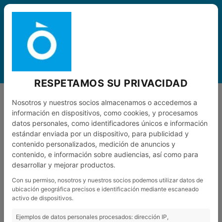
ESP
0
MENÚ
RESPETAMOS SU PRIVACIDAD
CARRETERA
TRIATLÓN
Nosotros y nuestros socios almacenamos o accedemos a
información en dispositivos, como cookies, y procesamos
datos personales, como identificadores únicos e información
CARRETERA TRIATLÓN
estándar enviada por un dispositivo, para publicidad y
contenido personalizados, medición de anuncios y
contenido, e información sobre audiencias, así como para
desarrollar y mejorar productos.
Las bicicletas de triatlón son similares a una bicicleta de
Con su permiso, nosotros y nuestros socios podemos utilizar datos de
carretera, pero se buscan otros factores diferenciales. Con una
ubicación geográfica precisos e identificación mediante escaneado
TRIATLÓN SCOTT
activo de dispositivos.
postura más aerodinámica, el triatleta ganará más potencia
debido a que no tendrá que hacer tanto esfuerzo mientras rueda
Ejemplos de datos personales procesados: dirección IP,